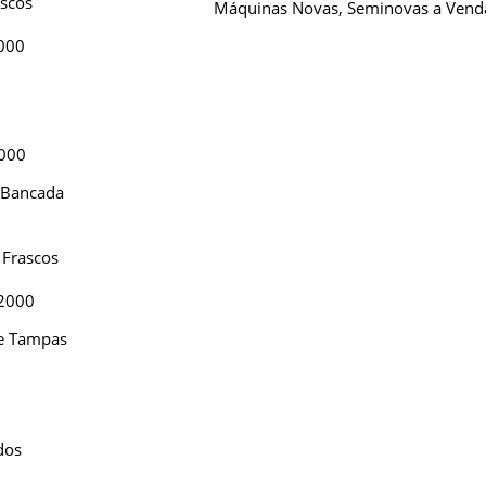
ascos
Máquinas Novas, Seminovas a Vend
9000
6000
 Bancada
 Frascos
12000
e Tampas
dos