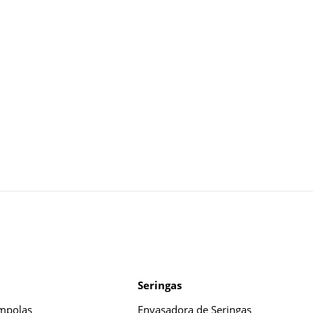
Seringas
mpolas
Envasadora de Seringas