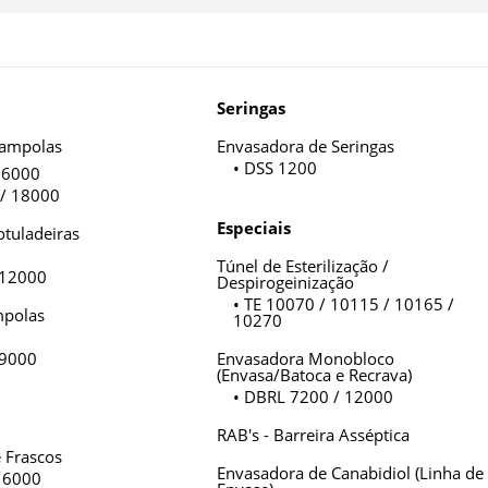
Seringas
 ampolas
Envasadora de Seringas
• DSS 1200
 6000
 / 18000
Especiais
otuladeiras
Túnel de Esterilização /
 12000
Despirogeinização
• TE 10070 / 10115 / 10165 /
mpolas
10270
 9000
Envasadora Monobloco
(Envasa/Batoca e Recrava)
• DBRL 7200 / 12000
RAB's - Barreira Asséptica
 Frascos
Envasadora de Canabidiol (Linha de
 6000