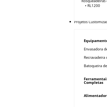
Rosqueadeiras
• RL1200
Projetos Customiza
Equipamento
Envasadora d
Recravadeira
Batoqueira d
Ferramentais
Completas
Alimentadore