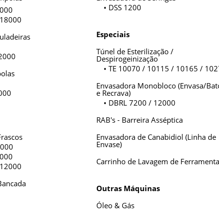
• DSS 1200
6000
 18000
Especiais
uladeiras
Túnel de Esterilização /
12000
Despirogeinização
• TE 10070 / 10115 / 10165 / 10
olas
Envasadora Monobloco (Envasa/Bat
9000
e Recrava)
• DBRL 7200 / 12000
RAB's - Barreira Asséptica
Frascos
Envasadora de Canabidiol (Linha de
Envase)
6000
6000
Carrinho de Lavagem de Ferramenta
 12000
Bancada
Outras Máquinas
Óleo & Gás