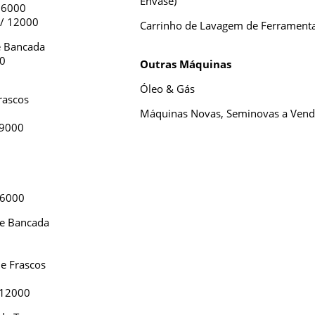
Envase)
 6000
 / 12000
Carrinho de Lavagem de Ferramenta
e Bancada
.0
Outras Máquinas
Óleo & Gás
rascos
Máquinas Novas, Seminovas a Ven
 9000
 6000
de Bancada
de Frascos
 12000