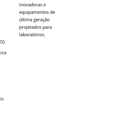
inovadoras e
equipamentos de
última geração
projetados para
laboratórios.
270
Overview
oca
is