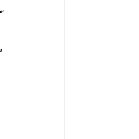
is
da