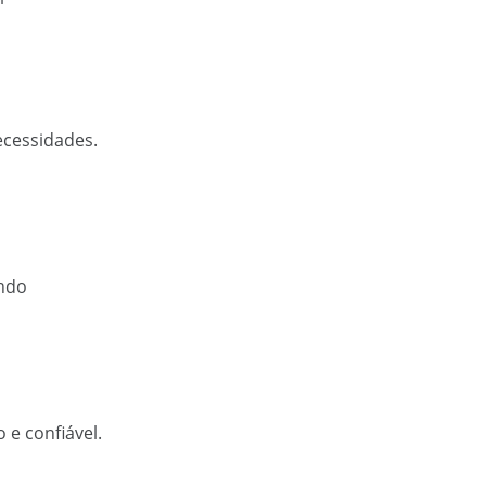
ecessidades.
ando
e confiável.