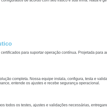
 configurados de acordo com seu frasco e sua linha. Nada é ge
tico
rtificados para suportar operação contínua. Projetada para amb
o completa. Nossa equipe instala, configura, testa e valida 
mance, entende os ajustes e recebe segurança operacional.
s todos os testes, ajustes e validações necessárias, entrega